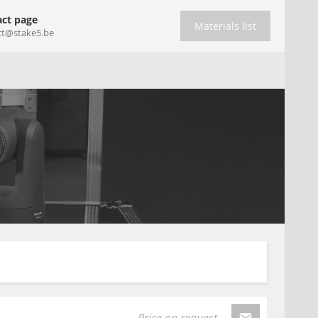
ct page
Materials list
ct@stake5.be