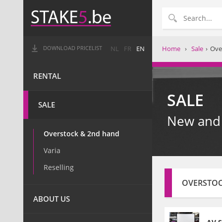
Home
›
Sale
›
Ove
DOWNLOAD PRICELIST
NL
FR
EN
RENTAL
SALE
SALE
New and 
Overstock & 2nd hand
Varia
Reselling
OVERSTO
ABOUT US