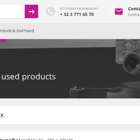
Conta
ACCESSIBLE FROM MONDAY
+ 32 3 771 65 70
conta
rstock & 2nd hand
used products
CK