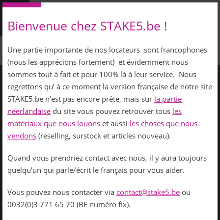
Bienvenue chez STAKE5.be !
Une partie importante de nos locateurs sont francophones
(nous les apprécions fortement) et évidemment nous
sommes tout à fait et pour 100% là à leur service. Nous
regrettons qu’ à ce moment la version française de notre site
STAKE5.be n’est pas encore prête, mais sur
la partie
néerlandaise
du site vous pouvez retrouver tous
les
LOUER
SALE
RÉFÉRENCES
A PROPOS DE NOUS
matériaux que nous louons
et aussi
les choses que nous
NOUVELLES
vendons
(reselling, surstock et articles nouveau).
Quand vous prendriez contact avec nous, il y aura toujours
quelqu’un qui parle/écrit le français pour vous aider.
Krijgsbaan 247 B1
Vous pouvez nous contacter via
contact@stake5.be
ou
9140 Temse
0032(0)3 771 65 70 (BE numéro fix).
België