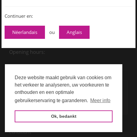
+ 32 3 771 65 70
Continuer en:
contact@stake5.be
Néerlandais
ou
Anglais
Opening hours:
Deze website maakt gebruik van cookies om
het verkeer te analyseren, uw voorkeuren te
0
onthouden en een optimale
reviews
gebruikerservaring te garanderen.
Meer info
op 5
Ok, bedankt
Privacy
Conditions