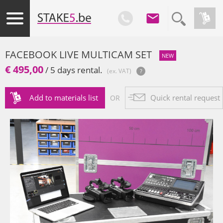
FACEBOOK LIVE MULTICAM SET
NEW
€ 495,00
/ 5 days rental.
(ex. VAT)
Add to materials list
Quick rental request
OR