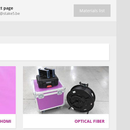
t page
Materials list
t@stake5.be
 HDMI
OPTICAL FIBER