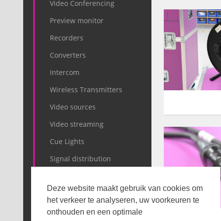
Video Conferencing
Preview monitor
Recorders
Converters
Intercom
Wireless Transmitters
Video sources
Video streaming
Cue Lights
Signal distribution
Cables
Deze website maakt gebruik van cookies om
BNC
het verkeer te analyseren, uw voorkeuren te
DVI & HDMI
onthouden en een optimale
Optical Fiber