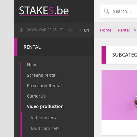
Home
›
Rental
›
V
DOWNLOAD PRICELIST
NL
FR
EN
RENTAL
SUBCATE
New
Screens rental
Projection Rental
Camera's
Video production
Videomixers
Multicam sets