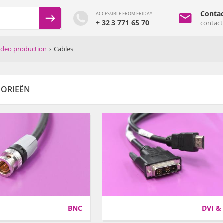
Contac
ACCESSIBLE FROM FRIDAY
+ 32 3 771 65 70
contac
ideo production
›
Cables
GORIEËN
BNC
DVI &