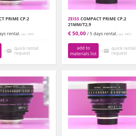
T PRIME CP.2
ZEISS
COMPACT PRIME CP.2
21MM/T2,9
€ 50,00
ays rental.
/ 5 days rental.
(ex. VAT)
(ex. VAT)
add to
quick rental
quick rental
request
request
materials list