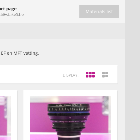
ct page
Materials list
ct@stake5.be
 EF en MFT vatting.
DISPLAY: