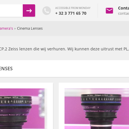
Conta
ACCESSIBLE FROM MONDAY
+ 32 3 771 65 70
conta
amera's
›
Cinema Lenses
 CP.2 Zeiss lenzen die wij verhuren. Wij kunnen deze uitrust met PL,
ENSES