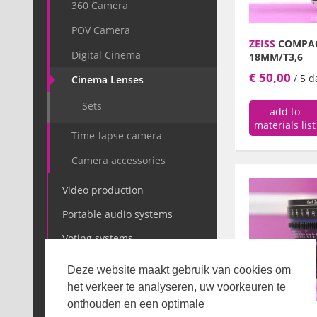
360 Camera
POV Camera
ZEISS
COMPAC
Digital Cinema
18MM/T3,6
€ 50,00
/ 5 d
Cinema Lenses
Sets
add to
materials list
Time-lapse camera
Camera accessories
Video production
Portable audio systems
Voting systems
IT
Deze website maakt gebruik van cookies om
Audio
het verkeer te analyseren, uw voorkeuren te
onthouden en een optimale
Light