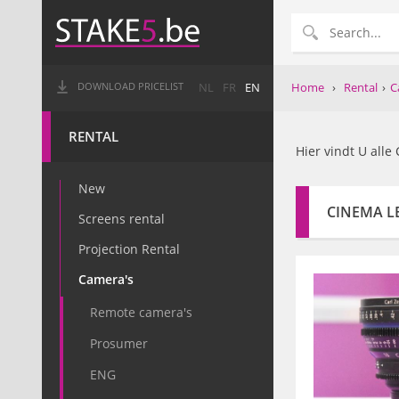
Home
›
Rental
›
C
DOWNLOAD PRICELIST
NL
FR
EN
RENTAL
Hier vindt U alle
New
CINEMA L
Screens rental
Projection Rental
Camera's
Remote camera's
Prosumer
ENG