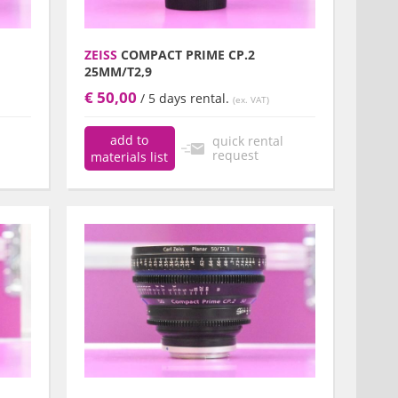
ZEISS
COMPACT PRIME CP.2
25MM/T2,9
€ 50,00
/ 5 days rental.
(ex. VAT)
add to
quick rental
request
materials list