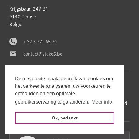
Krijgsbaan 247 B1
9140 Temse
België
+ 32 3 771 65 70
contact@stake5.be
Deze website maakt gebruik van cookies om
Opening hours:
het verkeer te analyseren, uw voorkeuren te
onthouden en een optimale
Warehouse only by appointment. Reachable by phone
gebruikerservaring te garanderen.
Meer info
between 9AM and 12AM. Urgent questions can be asked
by e-mail.
Ok, bedankt