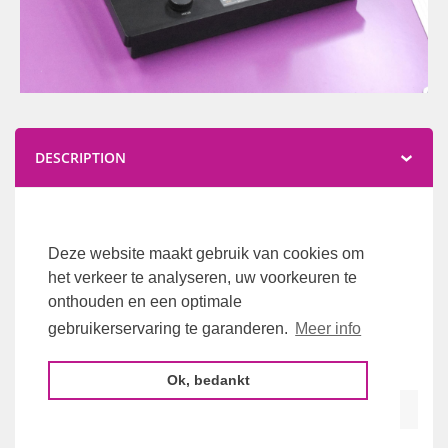
DESCRIPTION
We have 5 units available. Each unit comes in a
Pelicase.
Deze website maakt gebruik van cookies om
het verkeer te analyseren, uw voorkeuren te
We are located in Belgium in the heart of the EU.
onthouden en een optimale
gebruikerservaring te garanderen.
Meer info
We can sent to other countries.
Ok, bedankt
TECHNICAL SPECIFICATIONS