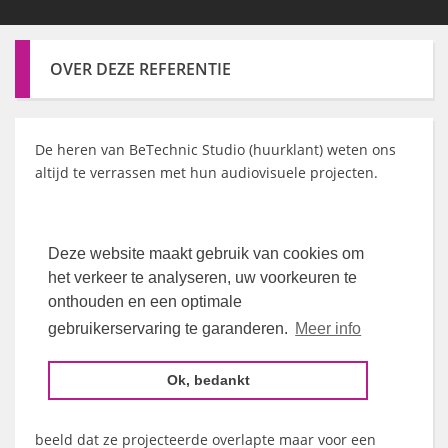
OVER DEZE REFERENTIE
De heren van BeTechnic Studio (huurklant) weten ons
altijd te verrassen met hun audiovisuele projecten.
Deze keer huurden ze twee krachtige Panasonic-
projectoren voor een indrukwekkende
Deze website maakt gebruik van cookies om
Gebouwprojectie
op het kasteel van Kruibeke.
het verkeer te analyseren, uw voorkeuren te
onthouden en een optimale
Op de afhaaldag zelf besloten ze nog de tweede/extra
projector te huren (nadat last minute berekeningen
gebruikerservaring te garanderen.
Meer info
aangaven dat meer licht het visuele effect zou
vergroten)
Ok, bedankt
De projectoren werd op elkaar "gestacked", maar het
beeld dat ze projecteerde overlapte maar voor een