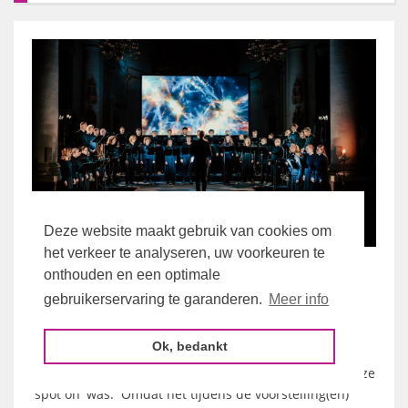
Deze website maakt gebruik van cookies om
het verkeer te analyseren, uw voorkeuren te
'Spot-on' beeldweergaveoplossing bij
onthouden en een optimale
koorconcert
gebruikerservaring te garanderen.
Meer info
Ok, bedankt
Dit betrof 'beeldweergaveoplossing bij een
(kamer)koorconcert waarvan de durven te zeggen dat ze
'spot on' was. Omdat het tijdens de voorstelling(en)