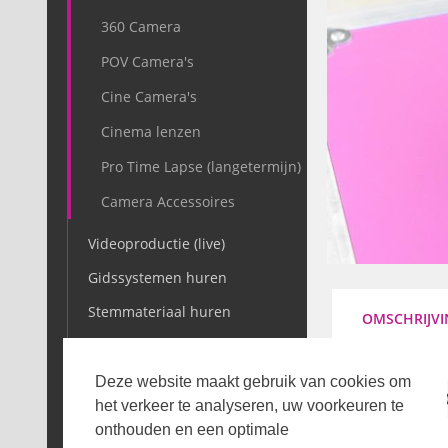
360 Camera
POV Camera's
Cine Camera's
Cinema lenzen
Pro Time Lapse (langetermijn)
Camera Accessoires
Videoproductie (live)
Gidssystemen huren
Stemmateriaal huren
OMSCHRIJVI
IT
Audio
Deze website maakt gebruik van cookies om
TECHNISC
het verkeer te analyseren, uw voorkeuren te
Draadloze Lichteffecten
onthouden en een optimale