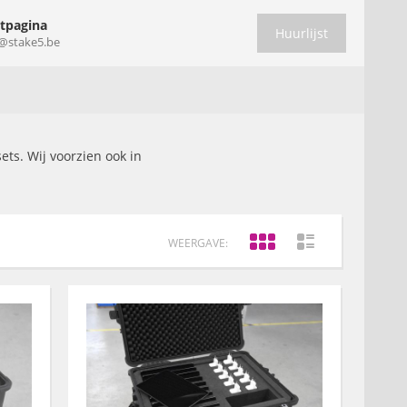
tpagina
Huurlijst
@stake5.be
ets. Wij voorzien ook in
WEERGAVE: