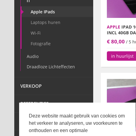
IT
Apple IPads
Laptops huren
APPLE
IPAD 1
INCL 40GB D
Wi-Fi
€ 80,00
/ 5 
Fotografie
in huurlijst
Audio
Draadloze Lichteffecten
VERKOOP
REFERENTIES
Deze website maakt gebruik van cookies om
OVER ONS
het verkeer te analyseren, uw voorkeuren te
onthouden en een optimale