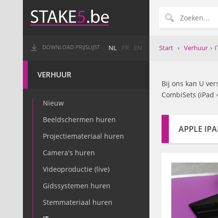
Start
›
Verhuur
›
I
DOWNLOAD PRIJSLIJST
NL
FR
EN
VERHUUR
Bij ons kan U ver
CombiSets (iPad +
Nieuw
Beeldschermen huren
APPLE IP
Projectiemateriaal huren
Camera's huren
Videoproductie (live)
Gidssystemen huren
Stemmateriaal huren