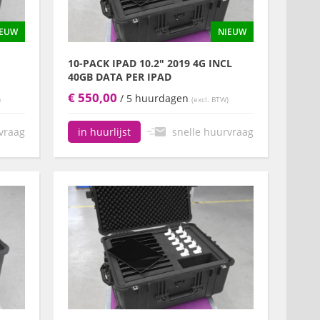
IEUW
NIEUW
10-PACK IPAD 10.2" 2019 4G INCL
40GB DATA PER IPAD
€ 550,00
/ 5 huurdagen
)
(excl. BTW)
vraag
snelle huurvraag
in huurlijst