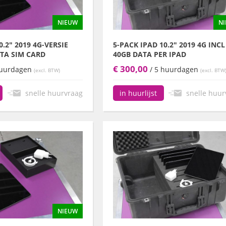
NIEUW
N
0.2" 2019 4G-VERSIE
5-PACK IPAD 10.2" 2019 4G INCL
ATA SIM CARD
40GB DATA PER IPAD
€ 300,00
huurdagen
/ 5 huurdagen
(excl. BTW)
(excl. BTW
snelle huurvraag
snelle huur
in huurlijst
NIEUW